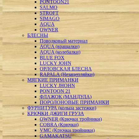
PONTOON21
SALMO
STROFT
SIMAGO
АQUA
ОWNER
БЛЕСНЫ
Поводковый материал
AQUA (вращалки)
AQUA (колебалки)
BLUE FOX
LUCKY JOHN
ОРЛОВСКАЯ БЛЕСНА
RAPALA (Незацепляйки)
МЯГКИЕ ПРИМАНКИ
LUCKY JHOHN
PONTOON 21
ФЛАЖОК (МАНДУЛА)
ПОРОЛОНОВЫЕ ПРИМАНКИ
ФУРНИТУРА (кольца застежки)
КРЮЧКИ ДЖИГИ ГРУЗА
OWNER (Крючки тройники)
COBRA (Крючки)
VMC (Крючки тройники)
GAMAKATSU