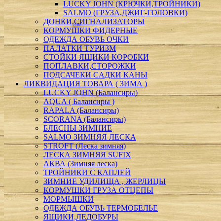
LUCKY JOHN (КРЮЧКИ,ТРОЙНИКИ)
SALMO (ГРУЗА,ДЖИГ-ГОЛОВКИ)
ДОНКИ,СИГНАЛИЗАТОРЫ
КОРМУШКИ ФИДЕРНЫЕ
ОДЕЖДА ОБУВЬ ОЧКИ
ПАЛАТКИ ТУРИЗМ
СТОЙКИ ЯЩИКИ КОРОБКИ
ПОПЛАВКИ,СТОРОЖКИ
ПОДСАЧЕКИ CАДКИ КАНЫ
ЛИКВИДАЦИЯ ТОВАРА ( ЗИМА )
LUCKY JOHN (Балансиры)
AQUA ( Балансиры )
RAPALA (Балансиры)
SCORANA (Балансиры)
БЛЕСНЫ ЗИМНИЕ
SALMO ЗИМНЯЯ ЛЕСКА
STROFT (Леска зимняя)
ЛЕСКА ЗИМНЯЯ SUFIX
АКВА (Зимняя леска)
ТРОЙНИКИ С КАПЛЕЙ
ЗИМНИЕ УДИЛИЩА , ЖЕРЛИЦЫ
КОРМУШКИ ГРУЗА ОТЦЕПЫ
МОРМЫШКИ
ОДЕЖДА ОБУВЬ ТЕРМОБЕЛЬЕ
ЯЩИКИ,ЛЕДОБУРЫ