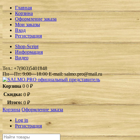
Главная
Корзина
Оформление заказа
Мои заказы
Вход
Регистрация
Shop-Script
Информация
Видео
Тел.:
+7(903)5401848
Пн—Пт: 9:00—18:00 E-mail: salmo.pro@mail.ru
Корзина
0
0
₽
Скидка:
0
₽
Итого:
0
₽
Корзина
Оформление заказа
Log in
Регистрация