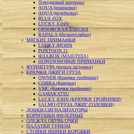
Поводковый материал
AQUA (вращалки)
AQUA (колебалки)
BLUE FOX
LUCKY JOHN
ОРЛОВСКАЯ БЛЕСНА
RAPALA (Незацепляйки)
МЯГКИЕ ПРИМАНКИ
LUCKY JHOHN
PONTOON 21
ФЛАЖОК (МАНДУЛА)
ПОРОЛОНОВЫЕ ПРИМАНКИ
ФУРНИТУРА (кольца застежки)
КРЮЧКИ ДЖИГИ ГРУЗА
OWNER (Крючки тройники)
COBRA (Крючки)
VMC (Крючки тройники)
GAMAKATSU
LUCKY JOHN (КРЮЧКИ,ТРОЙНИКИ)
SALMO (ГРУЗА,ДЖИГ-ГОЛОВКИ)
ДОНКИ,СИГНАЛИЗАТОРЫ
КОРМУШКИ ФИДЕРНЫЕ
ОДЕЖДА ОБУВЬ ОЧКИ
ПАЛАТКИ ТУРИЗМ
СТОЙКИ ЯЩИКИ КОРОБКИ