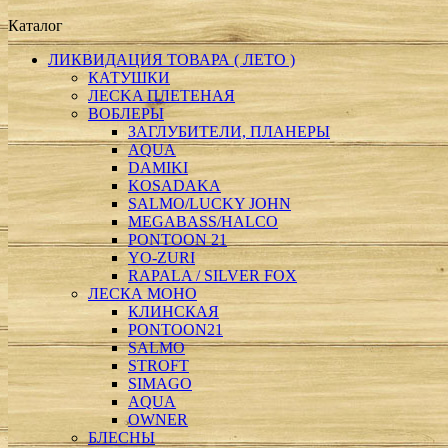
Каталог
ЛИКВИДАЦИЯ ТОВАРА ( ЛЕТО )
КАТУШКИ
ЛECKA ПЛЕТЕНАЯ
ВОБЛЕРЫ
ЗАГЛУБИТЕЛИ, ПЛАНЕРЫ
AQUA
DAMIKI
KOSADAKA
SALMO/LUCKY JOHN
MEGABASS/HALCO
PONTOON 21
YO-ZURI
RAPALA / SILVER FOX
ЛЕСКА МОНО
КЛИНСКАЯ
PONTOON21
SALMO
STROFT
SIMAGO
АQUA
ОWNER
БЛЕСНЫ